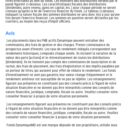
titres effectuées au sein du fonds. Les montants des distributions versées par le
passé figurent ci-dessous. Les caractéristiques fiscales des distributions
(dividendes, autre revenu, gains en capital, etc.) pour chaque période ne seront
connues qu’après la fin de l’exercice financier du fonds. Le tableau ci-dessous
indiquant la nature fiscale des sommes distribuées ne sera donc mis à jour qu’une
fois durant l’exercice financier. Les sommes en question seront déclarées par les
courtiers, au moyen des reçus d’impôt officiels.
avis
Les placements dans les FNB actifs Dynamique peuvent entraîner des
commissions, des frais de gestion et des charges. Prenez connaissance du
prospectus avant d’investir. Les taux de rendement indiqués correspondent aux
rendements historiques, composés chaque année. Ils incluent la variation de la
valeur des parts [actions] et le réinvestissement de toutes les distributions
[dividendes]. Ils ne tiennent pas compte des commissions de souscription et de
rachat, des frais de placement, des frais d’exploitation ni des impôts payables par
un porteur de titres, qui auraient pour effet de réduire le rendement. Les fonds
d’investissement ne sont pas garantis; leur valeur change fréquemment et le
rendement antérieur est susceptible de ne pas se répéter. Les renseignements
figurant aux présentes ne constituent pas des conseils précis à l’égard de votre
situation financière et ne doivent pas être interprétés comme des conseils de
nature financière, juridique, comptable, fiscale ou autre. Veuillez consulter votre
conseiller financier à propos de votre situation personnelle.
Les renseignements figurant aux présentes ne constituent pas des conseils précis
à l’égard de votre situation financière et ne doivent pas être interprétés comme
des conseils de nature financière, juridique, comptable, fiscale ou autre. Veuillez
consulter votre conseiller financier à propos de votre situation personnelle.
Fonds DynamiqueMD est une marque déposée de son propriétaire, utilisée sous