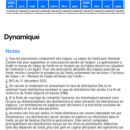
2026
2025
juill.
juin
mai
avr.
mars
févr.
janv.
déc.
nov.
oct.
sept.
ao
0,0640
0,0640
0,0640
0,0640
0,0640
0,0640
0,0640
0,0640
0,0640
0,0640
0,0640
0,0
notes
Return
1.
Tous les placements comportent des risques. La valeur du fonds peut diminuer
comme elle peut augmenter, et vous pourriez perdre de l’argent. Le gestionnaire a
to
établi le niveau de risque du fonds en se fondant sur les lignes directrices standard
footnote
de l’industrie à cet égard. Pour une description détaillée des risques associés au
fonds, veuillez consulter le prospectus du fonds, notamment les sections « Facteurs
de risque » et « Niveaux de risque attribués aux Fonds ».
Return
2.
RFG Au 31 décembre 2025.
to
Return
3.
On calcule le rendement en annualisant le taux de distribution fixe et en
footnote
omettant toute distribution excédant le taux de distribution fixe versée à la fin de
to
l’exercice du fonds négocié en bourse (FNB).
footnote
Return
4.
Si la firme de courtage du conseiller l’autorise, les investisseurs peuvent avoir
recours au réinvestissement des distributions et ainsi réinvestir les distributions en
to
espèces. Les distributions en espèces sont déclarées à la discrétion exclusive du
footnote
gestionnaire et ne sont pas garanties.
Return
5.
Au moins une fois par année, le fonds distribuera son revenu imposable net aux
investisseurs. Les distributions seront versées en espèces ou réinvesties dans le
to
fonds, au gré de Gestion d’actifs le gestionnaire. Elles seront composées
footnote
principalement des distributions reçues sur les titres en portefeuille, déduction
faite des dépenses du fonds, plus tout gain en capital découlant des opérations sur