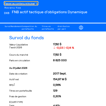
Passer au contenu principal
Revenu fixe
FNB actif tactique d’obligations Dynamique
DXB
Survol
Rendement
Composition du
Titres en
Distribution
portefeuille
portefeuille
par part
Français
survol du fonds
17,62 $
Valeur Liquidative
7 août 2026
-0,03 | -0,14 %
17,62 $
cours du marché
8 825 000
parts en circulation
au
31 juillet 2026
2017
Sept.
date de création
154,97 M $
actif net
FOOTNOTE
1
0,56
%
RFG
129
titres en portefeuille
0,30
%
frais de gestion
ÉCART-TYPE
4,97
3 ans
%