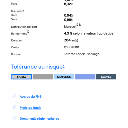
6,02
5 ans
%
R au carré
0,94
3 ans
%
0,96
5 ans
%
footnote
footnote
3
4
Mensuel
distribution par part
footnote
2
4,3 %
selon la valeur liquidative
rendement
7,04
an(s)
duration
26801K101
cusip
Toronto Stock Exchange
bourse
footnote
tolérance au risque
5
FAIBLE
MOYENNE
ÉLEVÉE
Aperçu du FNB
Profil du fonds
Documents réglementaires