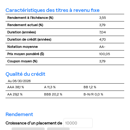
caractéristiques des titres à revenu fixe
Rendement à l’échéance (%)
3,55
Rendement actuel (%)
3,79
Duration (années)
7,04
Duration de crédit (années)
4,70
Notation moyenne
AA-
Prix moyen pondéré ($)
100,05
Coupon moyen (%)
3,79
qualité du crédit
au 06/30/2026
AAA
38,1 %
A
11,3 %
BB
1,2 %
AA
29,2 %
BBB
20,2 %
B-N/R
0,0 %
rendement
Croissance d’un placement de