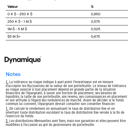
Valeur
%
0 K $ - 250 K $
0,650
250 K $ - 1 M $
0,575
1M $ - 5 M $
0,525
$5 M $+
0,475
notes
Return
1.
La tolérance au risque indique à quel point l’investisseur est en mesure
d’accepter les fluctuations de la valeur de son portefeuille. Le niveau de tolérance
to
au risque associé à tout placement dépend en grande partie de la situation
footnote
financière de l’épargnant, à savoir son horizon de placement, ses besoins de
liquidités, la taille de son portefeuille, son revenu, ses connaissances en placement
et son attitude à l’égard des turbulences du marché. Avant de décider si le fonds
commun lui convient, l’épargnant devrait consulter son conseiller financier.
Return
1.
On calcule le rendement en annualisant le taux de distribution fixe et en
omettant toute distribution excédant le taux de distribution fixe versée à la fin de
to
l’exercice du fonds.
footnote
Return
2.
Les distributions Mensuelles sont fixes, mais non garanties et elles peuvent être
modifiées à l’occasion au gré du gestionnaire de portefeuille.
to
footnote