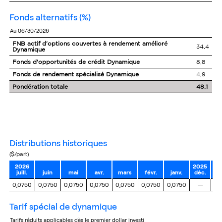
fonds alternatifs (%)
au 06/30/2026
FNB actif d'options couvertes à rendement amélioré
34,4
Dynamique
Fonds d'opportunités de crédit Dynamique
8,8
Fonds de rendement spécialisé Dynamique
4,9
Pondération totale
48,1
distributions historiques
($/part)
2026
2025
juill.
juin
mai
avr.
mars
févr.
janv.
déc.
no
0,0750
0,0750
0,0750
0,0750
0,0750
0,0750
0,0750
—
tarif spécial de dynamique
tarifs réduits applicables dès le premier dollar investi