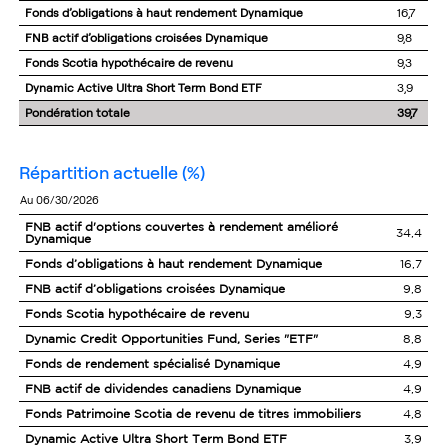
Fonds d’obligations à haut rendement Dynamique
16,7
FNB actif d’obligations croisées Dynamique
9,8
Fonds Scotia hypothécaire de revenu
9,3
Dynamic Active Ultra Short Term Bond ETF
3,9
Pondération totale
39,7
répartition actuelle
(%)
au 06/30/2026
FNB actif d'options couvertes à rendement amélioré
34,4
Dynamique
Fonds d’obligations à haut rendement Dynamique
16,7
FNB actif d’obligations croisées Dynamique
9,8
Fonds Scotia hypothécaire de revenu
9,3
Dynamic Credit Opportunities Fund, Series "ETF"
8,8
Fonds de rendement spécialisé Dynamique
4,9
FNB actif de dividendes canadiens Dynamique
4,9
Fonds Patrimoine Scotia de revenu de titres immobiliers
4,8
Dynamic Active Ultra Short Term Bond ETF
3,9