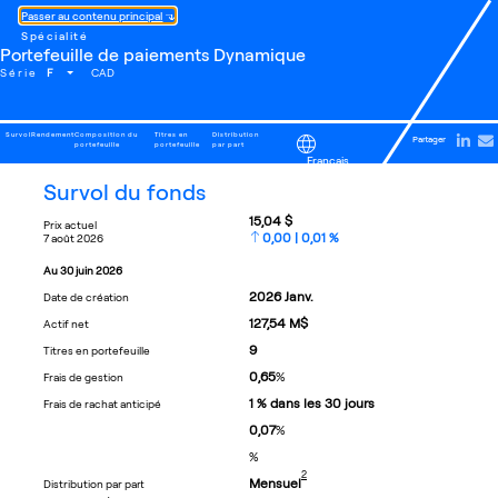
Passer au contenu principal
Spécialité
Portefeuille de paiements Dynamique
F
Série
CAD
Survol
Rendement
Composition du
Titres en
Distribution
Partager
portefeuille
portefeuille
par part
Français
survol du fonds
15,04 $
prix actuel
0,00 | 0,01 %
7 août 2026
au
30 juin 2026
2026
Janv.
date de création
127,54 M$
actif net
9
titres en portefeuille
0,65
%
frais de gestion
1 % dans les 30 jours
frais de rachat anticipé
0,07
%
%
footnote
2
Mensuel
distribution par part
footnote