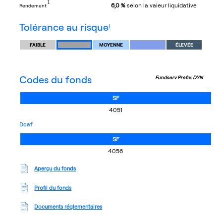
1
6,0 %
selon la valeur liquidative
rendement
footnote
tolérance au risque
1
FAIBLE
MOYENNE
ÉLEVÉE
Codes du fonds
Fundserv Prefix: DYN
SF
4051
dcaf
SF
4056
Aperçu du fonds
Profil du fonds
Documents réglementaires