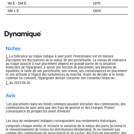
1M $ - 5M $
1,675
5M + $
1,625
notes
Return
1.
La tolérance au risque indique à quel point l’investisseur est en mesure
d’accepter les fluctuations de la valeur de son portefeuille. Le niveau de tolérance
to
au risque associé à tout placement dépend en grande partie de la situation
footnote
financière de l’épargnant, à savoir son horizon de placement, ses besoins de
liquidités, la taille de son portefeuille, son revenu, ses connaissances en placement
et son attitude à l’égard des turbulences du marché. Avant de décider si le fonds
commun lui convient, l’épargnant devrait consulter son conseiller financier.
Return
1.
Au 2025-06-30.
to
footnote
avis
Les placements dans les fonds communs peuvent entraîner des commissions, des
commissions de suivi ainsi que des frais de gestion et des charges. Prenez
connaissance du prospectus avant d’investir.
Les taux de rendement indiqués correspondent aux rendements historiques,
composés chaque année, et incluent la variation de la valeur des parts [actions] et
le réinvestissement de toutes les distributions [dividendes]. Ils ne tiennent pas
compte des commissions de souscription et de rachat, des frais de placement, des