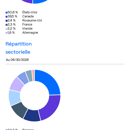
50,6 %
États-Unis
39,5 %
Canada
2,4 %
Royaume-Uni
2,3 %
France
2,2 %
Irlande
1,8 %
Allemagne
répartition
sectorielle
au 06/30/2026
24,2 %