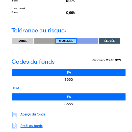
9,92
3 ans
%
R au carré
0,69
3 ans
%
footnote
tolérance au risque
1
FAIBLE
MOYENNE
ÉLEVÉE
Codes du fonds
Fundserv Prefix: DYN
FA
3660
dcaf
FA
3666
Aperçu du fonds
Profil du fonds