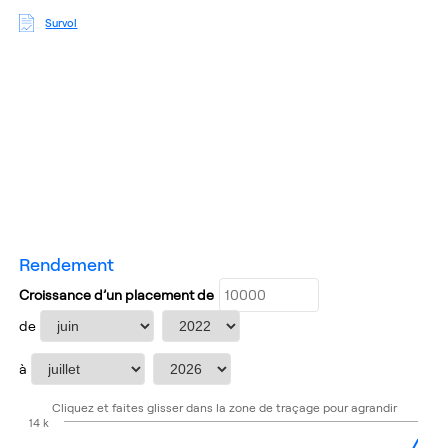
Survol
rendement
Croissance d’un placement de
Sélectionnez le mois de début
Sélectionnez Année de début
de
Sélectionnez le mois de fin
Sélectionnez l&#x27;année de fin
à
Growth Chart
Cliquez et faites glisser dans la zone de traçage pour agrandir
14 k
Chart with 51 data points.