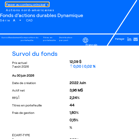
Passer au contenu principal
Actions nord-américaines
Fonds d’actions durables Dynamique
A
Série
CAD
Survol
Rendement
Composition du
Titres en
Distribution
Partager
portefeuille
portefeuille
par part
Français
survol du fonds
12,09 $
prix actuel
0,00 | 0,02 %
7 août 2026
au
30 juin 2026
2022
Juin
date de création
3,96 M$
actif net
FOOTNOTE
1
2,24
%
RFG
44
titres en portefeuille
1,80
%
frais de gestion
0,15
%
%
ÉCART-TYPE