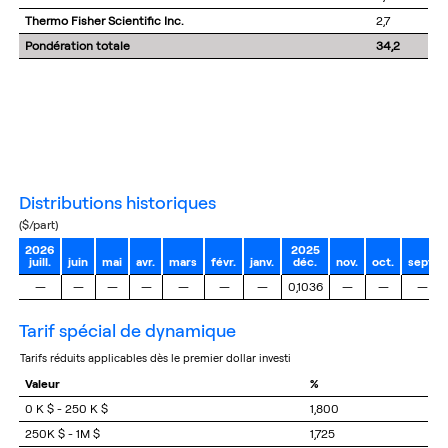
Thermo Fisher Scientific Inc.
2,7
Pondération totale
34,2
distributions historiques
($/part)
2026
2025
juill.
juin
mai
avr.
mars
févr.
janv.
déc.
nov.
oct.
sept.
—
—
—
—
—
—
—
0,1036
—
—
—
tarif spécial de dynamique
tarifs réduits applicables dès le premier dollar investi
Valeur
%
0 K $ - 250 K $
1,800
250K $ - 1M $
1,725