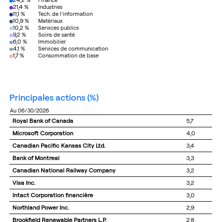
Finance
21,4 %
Industries
11,1 %
Tech. de l’information
10,9 %
Matériaux
10,2 %
Services publics
9,2 %
Soins de santé
6,0 %
Immobilier
4,1 %
Services de communication
1,7 %
Consommation de base
principales actions
(%)
au 06/30/2026
Royal Bank of Canada
5,7
Microsoft Corporation
4,0
Canadian Pacific Kansas City Ltd.
3,4
Bank of Montreal
3,3
Canadian National Railway Company
3,2
Visa Inc.
3,2
Intact Corporation financière
3,0
Northland Power Inc.
2,9
Brookfield Renewable Partners L.P.
2,8